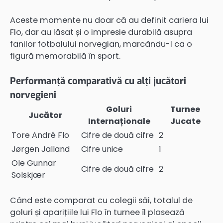
Aceste momente nu doar că au definit cariera lui
Flo, dar au lăsat și o impresie durabilă asupra
fanilor fotbalului norvegian, marcându-l ca o
figură memorabilă în sport.
Performanță comparativă cu alți jucători
norvegieni
Goluri
Turnee
Jucător
Internaționale
Jucate
Tore André Flo
Cifre de două cifre
2
Jørgen Jalland
Cifre unice
1
Ole Gunnar
Cifre de două cifre
2
Solskjær
Când este comparat cu colegii săi, totalul de
goluri și aparițiile lui Flo în turnee îl plasează