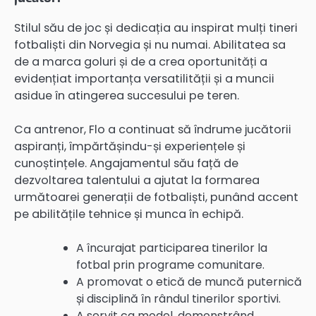
Stilul său de joc și dedicația au inspirat mulți tineri
fotbaliști din Norvegia și nu numai. Abilitatea sa
de a marca goluri și de a crea oportunități a
evidențiat importanța versatilității și a muncii
asidue în atingerea succesului pe teren.
Ca antrenor, Flo a continuat să îndrume jucătorii
aspiranți, împărtășindu-și experiențele și
cunoștințele. Angajamentul său față de
dezvoltarea talentului a ajutat la formarea
următoarei generații de fotbaliști, punând accent
pe abilitățile tehnice și munca în echipă.
A încurajat participarea tinerilor la
fotbal prin programe comunitare.
A promovat o etică de muncă puternică
și disciplină în rândul tinerilor sportivi.
A servit ca model, demonstrând