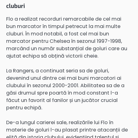
cluburi
Flo a realizat recorduri remarcabile de cel mai
bun marcator în timpul petrecut la mai multe
cluburi. În mod notabil, a fost cel mai bun
marcator pentru Chelsea în sezonul 1997-1998,
marcând un număr substanțial de goluri care au
ajutat echipa să obțină victorii cheie.
La Rangers, a continuat seria sa de goluri,
devenind unul dintre cei mai buni marcatori ai
clubului în sezonul 2000-2001. Abilitatea sa de a
găsi drumul spre poartă în mod constant l-a
făcut un favorit al fanilor și un jucător crucial
pentru echipă.
De-a lungul carierei sale, realizările lui Flo în
materie de goluri l-au plasat printre atacanții de
elită din istoria clubului, evidențiind talentul și