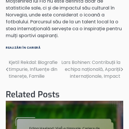
Moștenirea lui Flo nu este definită doar de
statisticile sale, ci și de impactul său cultural în
Norvegia, unde este considerat o icoană a
fotbalului. Parcursul său de la un talent local la o
stea internațională servește ca o inspirație pentru
mulți sportivi aspiranți.
REALIZĂRI ÎN CARIERĂ
Kjetil Rekdal: Biografie
Lars Bohinen: Contribuții la
Post
timpurie, Influențe din
echipa națională, Apariții
navigation
tinerețe, Familie
internaționale, Impact
Related Posts