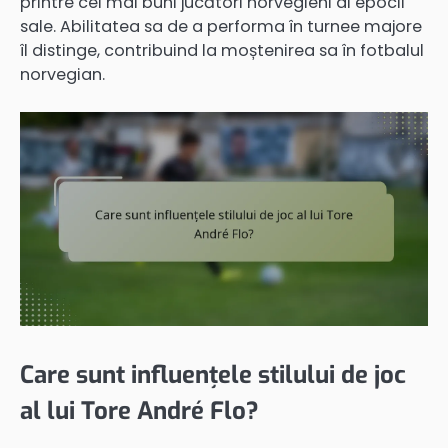
printre cei mai buni jucători norvegieni ai epocii
sale. Abilitatea sa de a performa în turnee majore
îl distinge, contribuind la moștenirea sa în fotbalul
norvegian.
Care sunt influențele stilului de joc
al lui Tore André Flo?