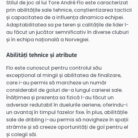
Stilul de joc al lui Tore André Flo este caracterizat
prin abilitățile sale tehnice, conștientizarea tacticii
și capacitatea de a influența dinamica echipei.
Adaptabilitatea sa pe teren și calitățile de lider l-
au făcut un jucător semnificativ în diverse cluburi
și în echipa națională a Norvegiei.
Abilități tehnice și atribute
Flo este cunoscut pentru controlul său
excepțional al mingii și abilitatea de finalizare,
care i-au permis să marcheze un număr
considerabil de goluri de-a lungul carierei sale.
Înălțimea și prezența sa fizică l-au făcut un
adversar redutabil în duelurile aeriene, oferindu-i
un avantaj în timpul fazelor fixe. În plus, abilitățile
sale de dribling i-au permis să navigheze în spații
strâmte și să creeze oportunități de gol pentru el
și colegii săi.