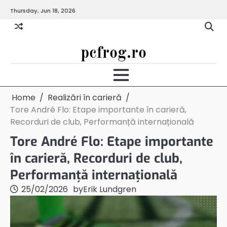
Skip
Thursday, Jun 18, 2026
to
content
pcfrog.ro
Home
Realizări în carieră
Tore André Flo: Etape importante în carieră,
Recorduri de club, Performanță internațională
Tore André Flo: Etape importante
în carieră, Recorduri de club,
Performanță internațională
25/02/2026
by
Erik Lundgren