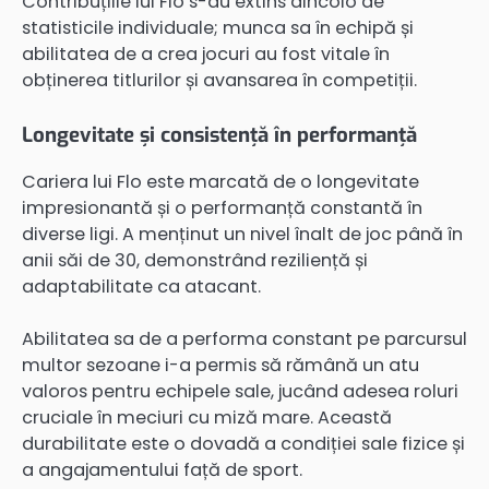
Contribuțiile lui Flo s-au extins dincolo de
statisticile individuale; munca sa în echipă și
abilitatea de a crea jocuri au fost vitale în
obținerea titlurilor și avansarea în competiții.
Longevitate și consistență în performanță
Cariera lui Flo este marcată de o longevitate
impresionantă și o performanță constantă în
diverse ligi. A menținut un nivel înalt de joc până în
anii săi de 30, demonstrând reziliență și
adaptabilitate ca atacant.
Abilitatea sa de a performa constant pe parcursul
multor sezoane i-a permis să rămână un atu
valoros pentru echipele sale, jucând adesea roluri
cruciale în meciuri cu miză mare. Această
durabilitate este o dovadă a condiției sale fizice și
a angajamentului față de sport.