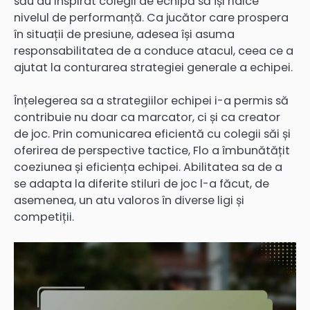
său au inspirat colegii de echipă să își ridice
nivelul de performanță. Ca jucător care prospera
în situații de presiune, adesea își asuma
responsabilitatea de a conduce atacul, ceea ce a
ajutat la conturarea strategiei generale a echipei.
Înțelegerea sa a strategiilor echipei i-a permis să
contribuie nu doar ca marcator, ci și ca creator
de joc. Prin comunicarea eficientă cu colegii săi și
oferirea de perspective tactice, Flo a îmbunătățit
coeziunea și eficiența echipei. Abilitatea sa de a
se adapta la diferite stiluri de joc l-a făcut, de
asemenea, un atu valoros în diverse ligi și
competiții.