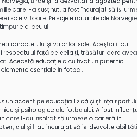
n Norvegia, unde și-a dezvoltat dragostea pent
ilie care l-a susținut, a fost încurajat să își ur
rei sale viitoare. Peisajele naturale ale Norvegie
impurie a jocului.
ea caracterului și valorilor sale. Aceștia i-au
i respectului față de ceilalți, trăsături care ave
orat. Această educație a cultivat un puternic
elemente esențiale în fotbal.
s un accent pe educația fizică și știința sportulu
ce și psihologice ale fotbalului. A fost influenț
an care l-au inspirat să urmeze o carieră în
nțialul și l-au încurajat să își dezvolte abilități