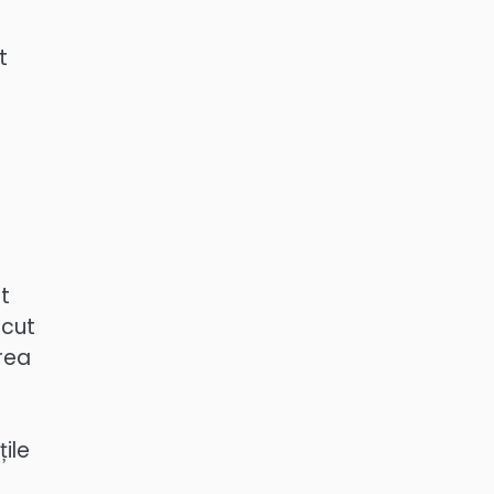
t
it
ecut
area
țile