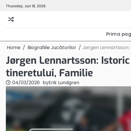
Skip
Thursday, Jun 18, 2026
to
content
Prima pag
Home
Biografiile Jucătorilor
Jørgen Lennartsson: I
Jørgen Lennartsson: Istori
tineretului, Familie
04/03/2026
by
Erik Lundgren