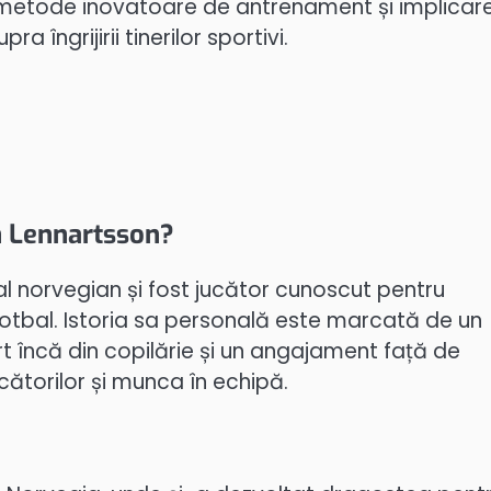
in metode inovatoare de antrenament și implicar
 îngrijirii tinerilor sportivi.
en Lennartsson?
l norvegian și fost jucător cunoscut pentru
fotbal. Istoria sa personală este marcată de un
rt încă din copilărie și un angajament față de
ătorilor și munca în echipă.