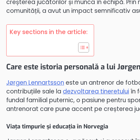
creșterea jucătorilor și munca în echipă. Pr
comunității, a avut un impact semnificativ asupra
Key sections in the article:
Care este istoria personală a lui Jørg
Jørgen Lennartsson
este un antrenor de fotba
contribuțiile sale la
dezvoltarea tineretului
în 
fundal familial puternic, o pasiune pentru spo
antrenorat care pune accent pe creșterea juc
Viața timpurie și educația în Norvegia