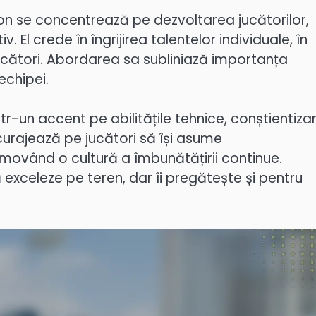
son se concentrează pe dezvoltarea jucătorilor,
 El crede în îngrijirea talentelor individuale, în
ucători. Abordarea sa subliniază importanța
echipei.
ntr-un accent pe abilitățile tehnice, conștientiza
ncurajează pe jucători să își asume
omovând o cultură a îmbunătățirii continue.
ă exceleze pe teren, dar îi pregătește și pentru