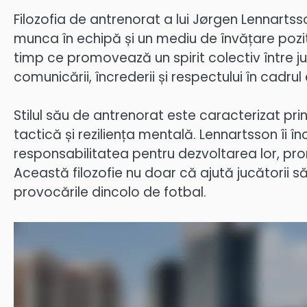
Filozofia de antrenorat a lui Jørgen Lennarts
munca în echipă și un mediu de învățare pozitiv.
timp ce promovează un spirit colectiv între j
comunicării, încrederii și respectului în cadrul 
Stilul său de antrenorat este caracterizat pri
tactică și reziliența mentală. Lennartsson îi î
responsabilitatea pentru dezvoltarea lor, pr
Această filozofie nu doar că ajută jucătorii s
provocările dincolo de fotbal.