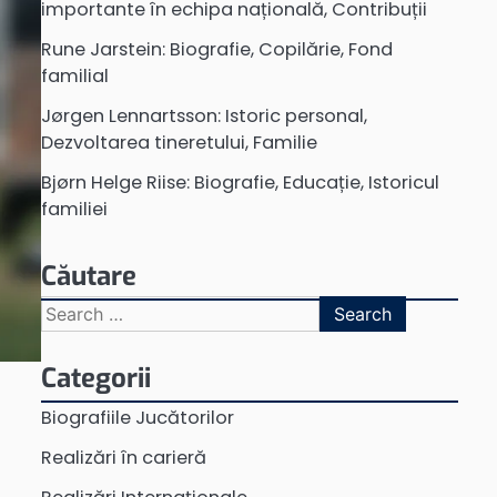
importante în echipa națională, Contribuții
Rune Jarstein: Biografie, Copilărie, Fond
familial
Jørgen Lennartsson: Istoric personal,
Dezvoltarea tineretului, Familie
Bjørn Helge Riise: Biografie, Educație, Istoricul
familiei
Căutare
Search
for:
Categorii
Biografiile Jucătorilor
Realizări în carieră