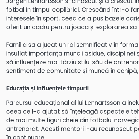
Jørgen Lennartsson s-a născut și a crescut î
fotbal în timpul copilăriei. Crescând într-o fam
interesele în sport, ceea ce a pus bazele carie
oferit un cadru pentru joaca și explorarea sa t
Familia sa a jucat un rol semnificativ în formar
insuflat importanța muncii asidue, disciplinei ș
să influențeze mai târziu stilul său de antren
sentiment de comunitate și muncă în echipă, 
Educația și influențele timpurii
Parcursul educațional al lui Lennartsson a inclu
ceea ce l-a ajutat să înțeleagă aspectele tehni
de mai multe figuri cheie din fotbalul norvegi
antrenorat. Acești mentori i-au recunoscut pote
în continuare.