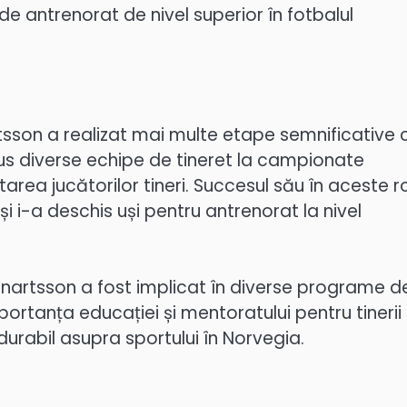
de antrenorat de nivel superior în fotbalul
rtsson a realizat mai multe etape semnificative 
ndus diverse echipe de tineret la campionate
rea jucătorilor tineri. Succesul său în aceste ro
i i-a deschis uși pentru antrenorat la nivel
Lennartsson a fost implicat în diverse programe d
ortanța educației și mentoratului pentru tinerii
 durabil asupra sportului în Norvegia.