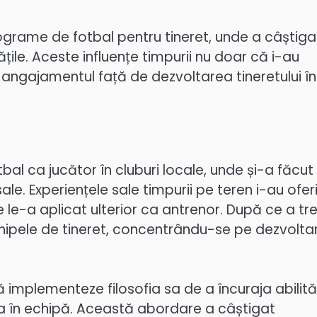
programe de fotbal pentru tineret, unde a câștiga
ățile. Aceste influențe timpurii nu doar că i-au
și angajamentul față de dezvoltarea tineretului în
bal ca jucător în cluburi locale, unde și-a făcut
ale. Experiențele sale timpurii pe teren i-au ofer
 le-a aplicat ulterior ca antrenor. După ce a tr
 echipele de tineret, concentrându-se pe dezvolt
să implementeze filosofia sa de a încuraja abilită
a în echipă. Această abordare a câștigat