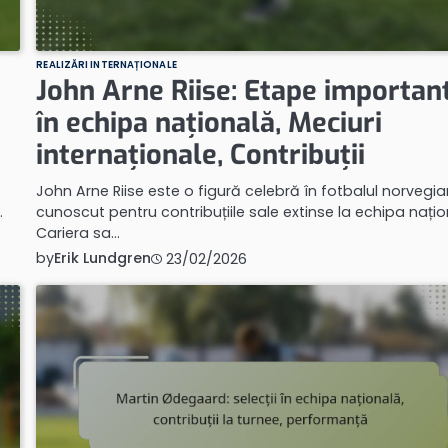
REALIZĂRI INTERNAȚIONALE
John Arne Riise: Etape importan
în echipa națională, Meciuri
internaționale, Contribuții
John Arne Riise este o figură celebră în fotbalul norvegia
…
cunoscut pentru contribuțiile sale extinse la echipa națio
Cariera sa…
by
Erik Lundgren
23/02/2026