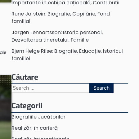
importante în echipa națională, Contribuții
Rune Jarstein: Biografie, Copilărie, Fond
familial
Jørgen Lennartsson: Istoric personal,
Dezvoltarea tineretului, Familie
Bjørn Helge Riise: Biografie, Educație, Istoricul
sale
familiei
Căutare
Search
for:
Categorii
Biografiile Jucătorilor
Realizări în carieră