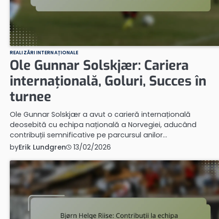
REALIZĂRI INTERNAȚIONALE
Ole Gunnar Solskjær: Cariera
internațională, Goluri, Succes în
turnee
Ole Gunnar Solskjær a avut o carieră internațională
deosebită cu echipa națională a Norvegiei, aducând
contribuții semnificative pe parcursul anilor…
by
Erik Lundgren
13/02/2026