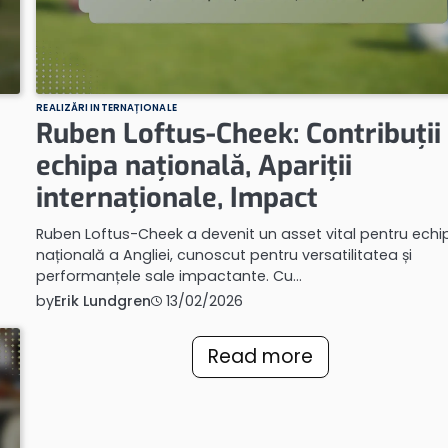
REALIZĂRI INTERNAȚIONALE
Ruben Loftus-Cheek: Contribuții 
echipa națională, Apariții
internaționale, Impact
Ruben Loftus-Cheek a devenit un asset vital pentru echi
națională a Angliei, cunoscut pentru versatilitatea și
performanțele sale impactante. Cu…
by
Erik Lundgren
13/02/2026
Read more