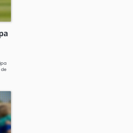
ipa
ipa
 de