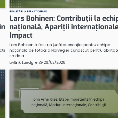
REALIZĂRI INTERNAȚIONALE
Lars Bohinen: Contribuții la echi
în
națională, Apariții internaționale
Impact
Lars Bohinen a fost un jucător esențial pentru echipa
ții
națională de fotbal a Norvegiei, cunoscut pentru abilita
sa de a…
by
Erik Lundgren
26/02/2026