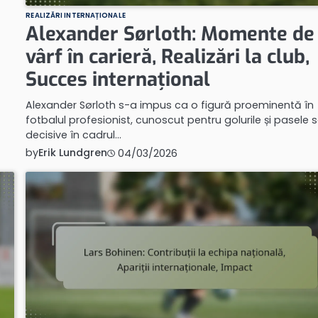
REALIZĂRI INTERNAȚIONALE
Alexander Sørloth: Momente de
vârf în carieră, Realizări la club,
Succes internațional
Alexander Sørloth s-a impus ca o figură proeminentă în
fotbalul profesionist, cunoscut pentru golurile și pasele 
decisive în cadrul…
by
Erik Lundgren
04/03/2026