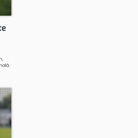
te
n,
nală.