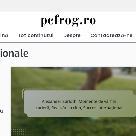
pcfrog.ro
ină
Tot conținutul
Despre
Contactează-ne
ționale
ul