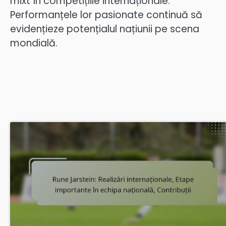
mixt în competițiile internaționale.
Performanțele lor pasionate continuă să
evidențieze potențialul națiunii pe scena
mondială.