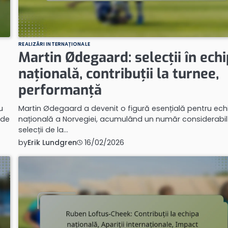
REALIZĂRI INTERNAȚIONALE
Martin Ødegaard: selecții în ech
națională, contribuții la turnee,
performanță
u
Martin Ødegaard a devenit o figură esențială pentru ech
 de
națională a Norvegiei, acumulând un număr considerabil
selecții de la…
by
Erik Lundgren
16/02/2026