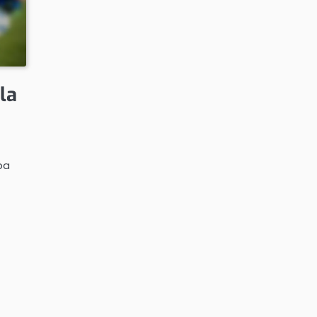
la
pa