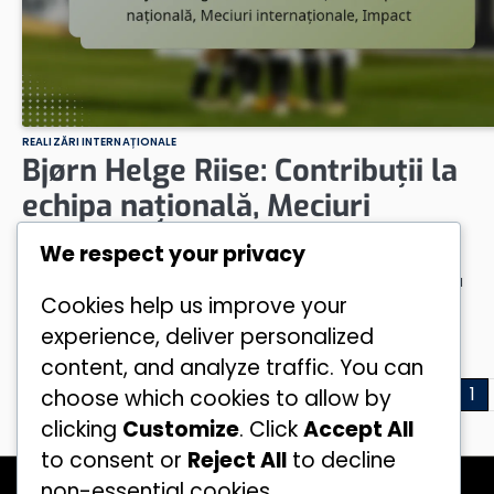
REALIZĂRI INTERNAȚIONALE
Bjørn Helge Riise: Contribuții la
echipa națională, Meciuri
internaționale, Impact
We respect your privacy
Bjørn Helge Riise a fost o figură esențială pentru echipa
Cookies help us improve your
națională a Norvegiei, cunoscut pentru stilul său de joc
versatil,…
experience, deliver personalized
by
Erik Lundgren
13/02/2026
content, and analyze traffic. You can
Posts
1
choose which cookies to allow by
clicking
Customize
. Click
Accept All
pagination
to consent or
Reject All
to decline
Categorii
non-essential cookies.