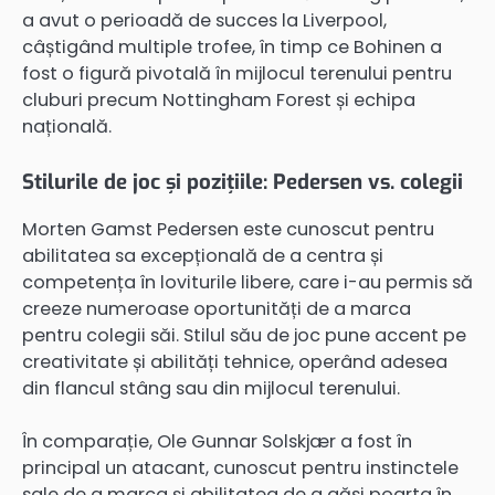
a avut o perioadă de succes la Liverpool,
câștigând multiple trofee, în timp ce Bohinen a
fost o figură pivotală în mijlocul terenului pentru
cluburi precum Nottingham Forest și echipa
națională.
Stilurile de joc și pozițiile: Pedersen vs. colegii
Morten Gamst Pedersen este cunoscut pentru
abilitatea sa excepțională de a centra și
competența în loviturile libere, care i-au permis să
creeze numeroase oportunități de a marca
pentru colegii săi. Stilul său de joc pune accent pe
creativitate și abilități tehnice, operând adesea
din flancul stâng sau din mijlocul terenului.
În comparație, Ole Gunnar Solskjær a fost în
principal un atacant, cunoscut pentru instinctele
sale de a marca și abilitatea de a găsi poarta în