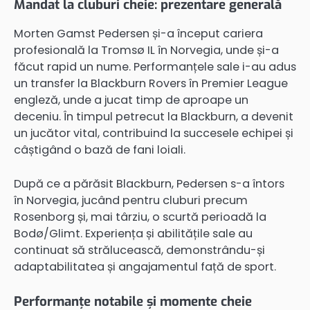
Mandat la cluburi cheie: prezentare generală
Morten Gamst Pedersen și-a început cariera
profesională la Tromsø IL în Norvegia, unde și-a
făcut rapid un nume. Performanțele sale i-au adus
un transfer la Blackburn Rovers în Premier League
engleză, unde a jucat timp de aproape un
deceniu. În timpul petrecut la Blackburn, a devenit
un jucător vital, contribuind la succesele echipei și
câștigând o bază de fani loiali.
După ce a părăsit Blackburn, Pedersen s-a întors
în Norvegia, jucând pentru cluburi precum
Rosenborg și, mai târziu, o scurtă perioadă la
Bodø/Glimt. Experiența și abilitățile sale au
continuat să strălucească, demonstrându-și
adaptabilitatea și angajamentul față de sport.
Performanțe notabile și momente cheie