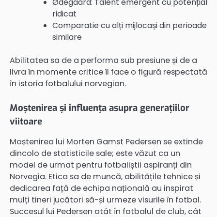
Ødegaard: Talent emergent cu potențial
ridicat
Comparatie cu alți mijlocași din perioade
similare
Abilitatea sa de a performa sub presiune și de a
livra în momente critice îl face o figură respectată
în istoria fotbalului norvegian.
Moștenirea și influența asupra generațiilor
viitoare
Moștenirea lui Morten Gamst Pedersen se extinde
dincolo de statisticile sale; este văzut ca un
model de urmat pentru fotbaliștii aspiranți din
Norvegia. Etica sa de muncă, abilitățile tehnice și
dedicarea față de echipa națională au inspirat
mulți tineri jucători să-și urmeze visurile în fotbal.
Succesul lui Pedersen atât în fotbalul de club, cât