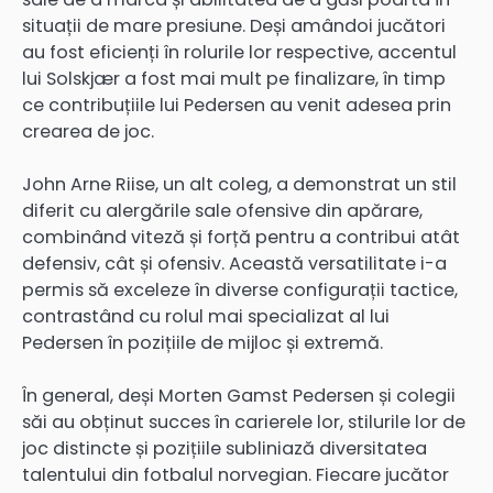
situații de mare presiune. Deși amândoi jucători
au fost eficienți în rolurile lor respective, accentul
lui Solskjær a fost mai mult pe finalizare, în timp
ce contribuțiile lui Pedersen au venit adesea prin
crearea de joc.
John Arne Riise, un alt coleg, a demonstrat un stil
diferit cu alergările sale ofensive din apărare,
combinând viteză și forță pentru a contribui atât
defensiv, cât și ofensiv. Această versatilitate i-a
permis să exceleze în diverse configurații tactice,
contrastând cu rolul mai specializat al lui
Pedersen în pozițiile de mijloc și extremă.
În general, deși Morten Gamst Pedersen și colegii
săi au obținut succes în carierele lor, stilurile lor de
joc distincte și pozițiile subliniază diversitatea
talentului din fotbalul norvegian. Fiecare jucător