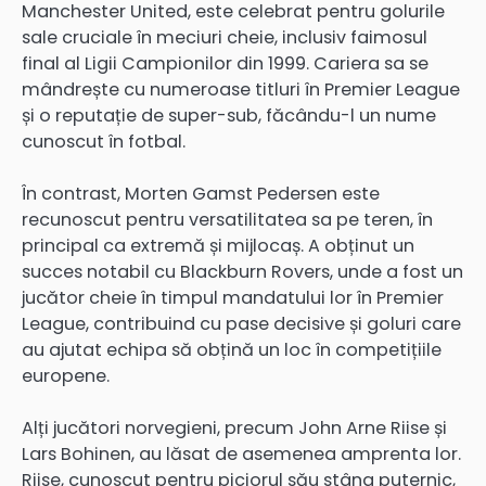
Manchester United, este celebrat pentru golurile
sale cruciale în meciuri cheie, inclusiv faimosul
final al Ligii Campionilor din 1999. Cariera sa se
mândrește cu numeroase titluri în Premier League
și o reputație de super-sub, făcându-l un nume
cunoscut în fotbal.
În contrast, Morten Gamst Pedersen este
recunoscut pentru versatilitatea sa pe teren, în
principal ca extremă și mijlocaș. A obținut un
succes notabil cu Blackburn Rovers, unde a fost un
jucător cheie în timpul mandatului lor în Premier
League, contribuind cu pase decisive și goluri care
au ajutat echipa să obțină un loc în competițiile
europene.
Alți jucători norvegieni, precum John Arne Riise și
Lars Bohinen, au lăsat de asemenea amprenta lor.
Riise, cunoscut pentru piciorul său stâng puternic,