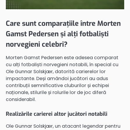
Care sunt comparațiile între Morten
Gamst Pedersen și alți fotbaliști
norvegieni celebri?
Morten Gamst Pedersen este adesea comparat
cu alți fotbaliști norvegieni notabili, în special cu
Ole Gunnar Solskjær, datorită carierelor lor
impactante. Deși amândoi jucători au adus
contribuții semnificative cluburilor și echipei
naționale, stilurile și rolurile lor de joc diferă
considerabil.
Realizările carierei altor jucători notabili
Ole Gunnar Solskjær, un atacant legendar pentru