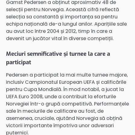
Gamst Pedersen a obținut aproximativ 48 de
selecții pentru Norvegia. Această cifră reflectă
selecția sa constantă și importanța sa pentru
echipa națională de-a lungul anilor. Aparițiile sale
au avut loc între 2004 și 2012, timp în care a
devenit un jucător vital în diverse competiții.
Meciuri semnificative și turnee la care a
participat
Pedersen a participat la mai multe turnee majore,
inclusiv Campionatul European UEFA și calificările
pentru Cupa Mondială. În mod notabil, a jucat la
UEFA Euro 2008, unde a contribuit la eforturile
Norvegiei într-o grupă competitivă. Performanțele
sale în meciurile de calificare au fost, de
asemenea, cruciale, ajutând Norvegia să obțină
victorii importante împotriva unor adversari
puternici.